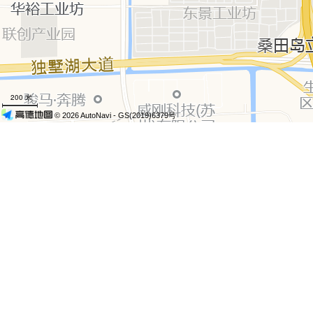
200 米
© 2026 AutoNavi
- GS(2019)6379号